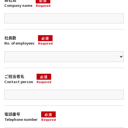
必須
Company name
Required
社員数
必須
No. of employees
Required
ご担当者名
必須
Contact person
Required
電話番号
必須
Telephone number
Required