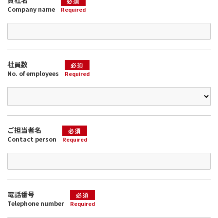
必須
Company name
Required
社員数
必須
No. of employees
Required
ご担当者名
必須
Contact person
Required
電話番号
必須
Telephone number
Required