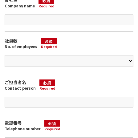
必須
Company name
Required
社員数
必須
No. of employees
Required
ご担当者名
必須
Contact person
Required
電話番号
必須
Telephone number
Required