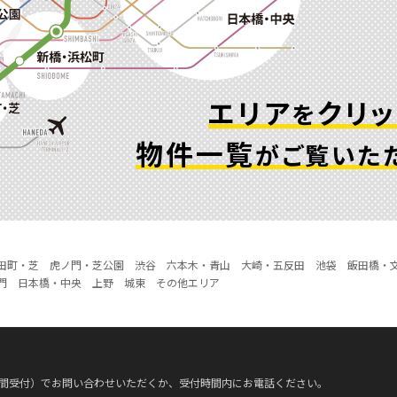
エリア
クリッ
を
物件一覧
がご覧いた
田町・芝
虎ノ門・芝公園
渋谷
六本木・青山
大崎・五反田
池袋
飯田橋・
門
日本橋・中央
上野
城東
その他エリア
時間受付）でお問い合わせいただくか、受付時間内にお電話ください。