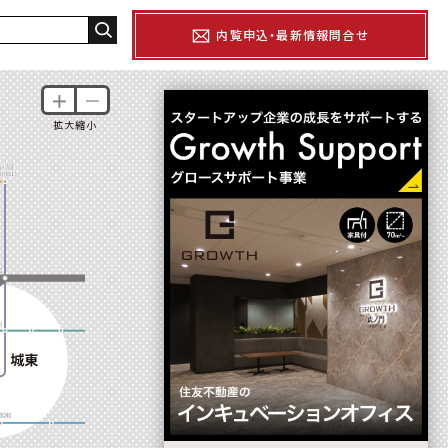
内覧申込・最新情報問合せ
＋
－
拡大縮小