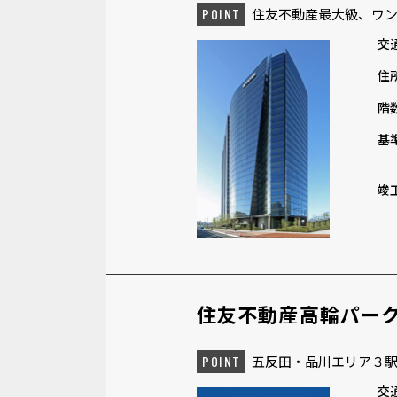
住友不動産最大級、ワン
POINT
交
住
階
基
竣
住友不動産高輪パー
五反田・品川エリア３
POINT
交