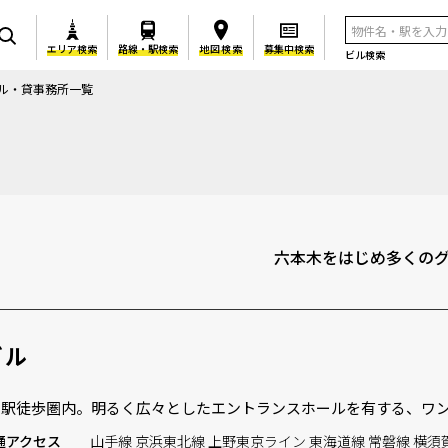
エリア検索
路線・駅検索
地図検索
募集中検索
ビル検索
ル・貸事務所一覧
六本木をはじめ多くの
ビル
」駅徒歩圏内。明るく広々としたエントランスホールを有する、ワ
通
アクセス
山手線 京浜東北線 上野東京ライン 東海道線 常磐線 横須