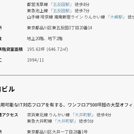
都営浅草線
「五反田駅」
徒歩8分
東急池上線
「五反田駅」
徒歩7分
山手線 埼京線 湘南新宿ライン りんかい線
「大崎駅」
徒
所
東京都品川区東五反田3丁目20番14
数
地上20階、地下2階
準階
貸室面積
195.63坪 (646.72㎡)
工
1994/11
前ビル
用可能なIT対応フロアを有する、ワンフロア500坪超の大型オフ
通
アクセス
京浜東北線 りんかい線
「大井町駅」
徒歩4分
東急大井町線
「大井町駅」
徒歩5分
所
東京都品川区大井一丁目28番1号