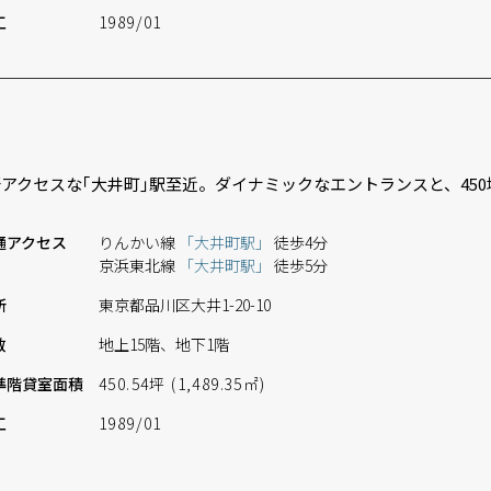
工
1989/01
アクセスな｢大井町｣駅至近。ダイナミックなエントランスと、45
通
アクセス
りんかい線
「大井町駅」
徒歩4分
京浜東北線
「大井町駅」
徒歩5分
所
東京都品川区大井1-20-10
数
地上15階、地下1階
準階
貸室面積
450.54坪 (1,489.35㎡)
工
1989/01