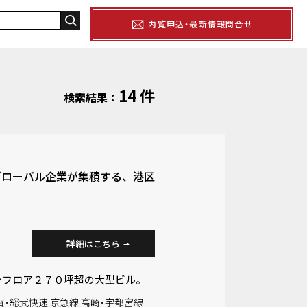
内覧申込・最新情報問合せ
14 件
検索結果：
グローバル企業が集積する、港区
詳細はこちら
ンフロア２７０坪超の大型ビル。
賀･総武快速 京急線 高崎･宇都宮線