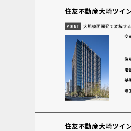
住友不動産大崎ツイ
大規模面開発で変貌する
POINT
交
住
階
基
竣
住友不動産大崎ツイ