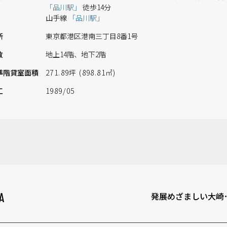
「品川駅」
徒歩14分
山手線
「品川駅」
所
東京都港区港南三丁目8番1号
数
地上14階、地下2階
準階
貸室面積
271.89坪 (898.81㎡)
工
1989/05
A
発展めざましい大崎