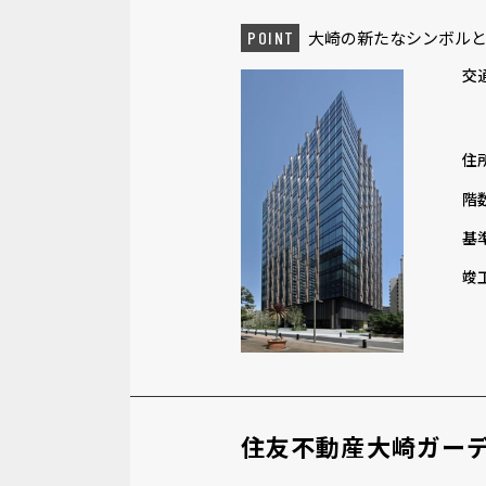
大崎の新たなシンボルと
POINT
交
住
階
基
竣
住友不動産大崎ガー