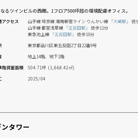
なるツインビルの西館。1フロア500坪超の環境配慮オフィス。
通
アクセス
山手線 埼京線 湘南新宿ライン りんかい線
「大崎駅」
徒
山手線 都営浅草線
「五反田駅」
徒歩11分
東急池上線
「五反田駅」
徒歩10分
所
東京都品川区東五反田2丁目22番9号
数
地上14階、地下1階
準階
貸室面積
504.71坪 (1,668.42㎡)
工
2025/04
デンタワー