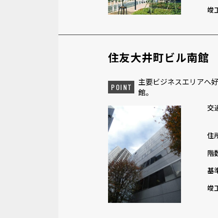
竣
住友大井町ビル南館
主要ビジネスエリアへ好
POINT
館。
交
住
階
基
竣