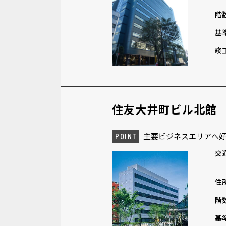
階
基
竣
住友大井町ビル北館
主要ビジネスエリアへ
POINT
交
住
階
基