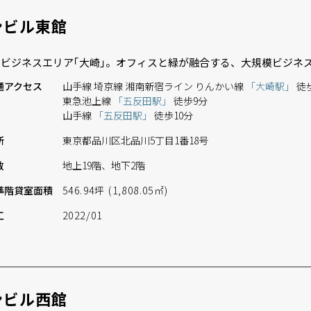
ンビル東館
ビジネスエリア｢大崎｣。オフィスと緑が融合する、大規模ビジネ
通
アクセス
山手線 埼京線 湘南新宿ライン りんかい線
「大崎駅」
徒
東急池上線
「五反田駅」
徒歩9分
山手線
「五反田駅」
徒歩10分
所
東京都品川区北品川5丁目1番18号
数
地上19階、地下2階
準階
貸室面積
546.94坪 (1,808.05㎡)
工
2022/01
ンビル西館