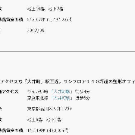
数
地上14階、地下2階
準階
貸室面積
543.67坪 (1,797.23㎡)
工
2002/09
好アクセスな「大井町」駅至近。ワンフロア１４０坪超の整形オフ
通
アクセス
りんかい線
「大井町駅」
徒歩4分
京浜東北線
「大井町駅」
徒歩5分
所
東京都品川区大井1-20-6
数
地上6階、地下1階
準階
貸室面積
142.19坪 (470.05㎡)