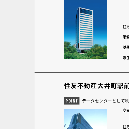
住
階
基
竣
住友不動産大井町駅
データセンターとして利
POINT
交
住