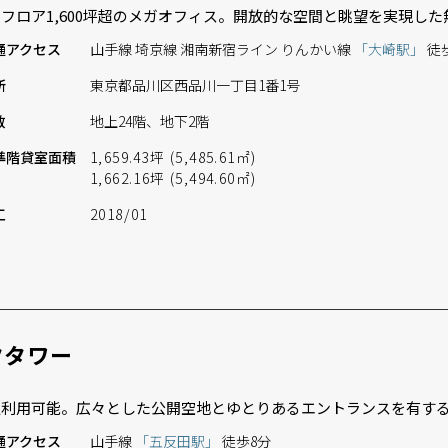
フロア1,600坪超のメガオフィス。開放的な空間と眺望を実現し
通
アクセス
山手線 埼京線 湘南新宿ライン りんかい線
「大崎駅」
徒
所
東京都品川区西品川一丁目1番1号
数
地上24階、地下2階
準階
貸室面積
1,659.43坪 (5,485.61㎡)
1,662.16坪 (5,494.60㎡)
工
2018/01
クタワー
駅利用可能。広々とした公開空地とゆとりあるエントランスを有す
通
アクセス
山手線
「五反田駅」
徒歩8分