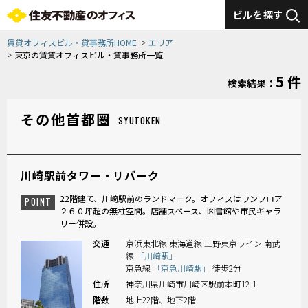
ビルを探す
賃貸オフィスビル・貸事務所HOME
エリア
東京の賃貸オフィスビル・貸事務所一覧
5 件
検索結果：
その他首都圏
SYUTOKEN
川崎駅前タワー・リバーク
22階建て、川崎駅前のランドマーク。オフィスはワンフロア
POINT
２６０坪超の無柱空間。店舗スペース、図書館や市民ギャラ
リー併設。
交通
京浜東北線 東海道線 上野東京ライン 南武
線
「川崎駅」
京急線
「京急川崎駅」
徒歩2分
住所
神奈川県川崎市川崎区駅前本町12-1
階数
地上22階、地下2階