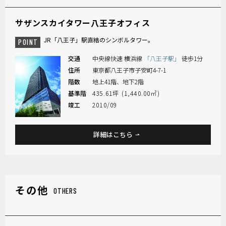
サザンスカイタワー八王子オフィス
JR「八王子」駅直結のシンボルタワー。
POINT
交通
中央線快速 横浜線
「八王子駅」
徒歩1分
住所
東京都八王子市子安町4-7-1
階数
地上41階、地下2階
基準階
435.61坪 (1,440.00㎡)
竣工
2010/09
詳細はこちら
その他
OTHERS