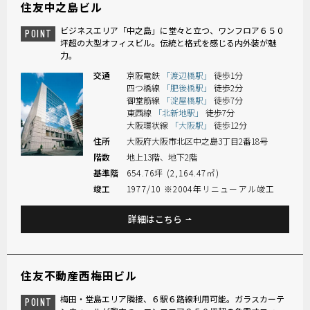
住友中之島ビル
ビジネスエリア「中之島」に堂々と立つ、ワンフロア６５０
POINT
坪超の大型オフィスビル。伝統と格式を感じる内外装が魅
力。
交通
京阪電鉄
「渡辺橋駅」
徒歩1分
四つ橋線
「肥後橋駅」
徒歩2分
御堂筋線
「淀屋橋駅」
徒歩7分
東西線
「北新地駅」
徒歩7分
大阪環状線
「大阪駅」
徒歩12分
住所
大阪府大阪市北区中之島3丁目2番18号
階数
地上13階、地下2階
基準階
654.76坪 (2,164.47㎡)
竣工
1977/10 ※2004年リニューアル竣工
詳細はこちら
住友不動産西梅田ビル
梅田・堂島エリア隣接、６駅６路線利用可能。ガラスカーテ
POINT