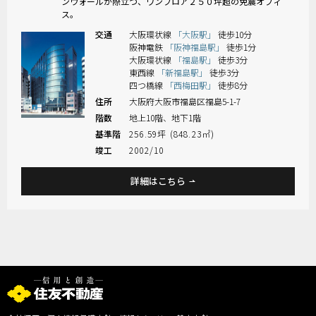
ンウォールが際立つ、ワンフロア２５０坪超の免震オフィ
ス。
交通
大阪環状線
「大阪駅」
徒歩10分
阪神電鉄
「阪神福島駅」
徒歩1分
大阪環状線
「福島駅」
徒歩3分
東西線
「新福島駅」
徒歩3分
四つ橋線
「西梅田駅」
徒歩8分
住所
大阪府大阪市福島区福島5-1-7
階数
地上10階、地下1階
基準階
256.59坪 (848.23㎡)
竣工
2002/10
詳細はこちら