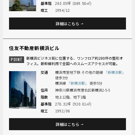
基準階
263.05坪 (869.58㎡)
竣工
1994/12
詳細はこちら
住友不動産新横浜ビル
新横浜ビジネス街に位置する、ワンフロア約280坪の整形オ
POINT
フィス。新幹線利用で全国へのスムーズアクセスが可能。
交通
横浜市営地下鉄 その他の路線
「新横浜駅」
徒歩3分
横浜線
「新横浜駅」
徒歩5分
住所
神奈川県横浜市港北区新横浜2-5-5
階数
地上12階、地下1階
基準階
278.31坪 (920.01㎡)
竣工
1992/06
詳細はこちら