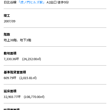
日比谷線
「虎ノ門ヒルズ駅」
A2出口 徒歩9分
竣工
2007/09
階数
地上38階、地下3階
敷地面積
7,330.36坪 (24,232.00㎡)
基準階貸室面積
609.79坪 (2,015.81㎡)
延床面積
32,903.77坪 (108,770.00㎡)
総貸室面積