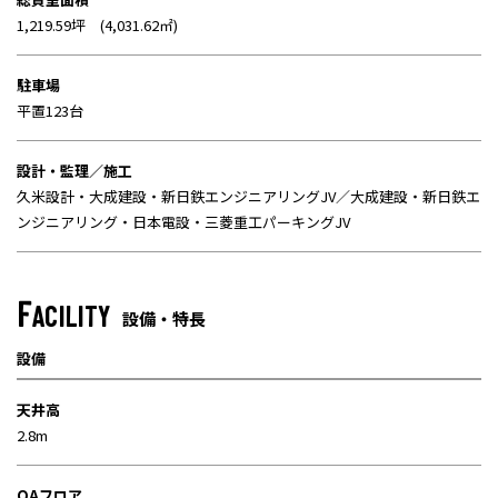
1,219.59坪 (4,031.62㎡)
駐車場
平置123台
設計・監理／施工
久米設計・大成建設・新日鉄エンジニアリングJV／大成建設・新日鉄エ
ンジニアリング・日本電設・三菱重工パーキングJV
F
ACILITY
設備・特長
設備
天井高
2.8m
OAフロア