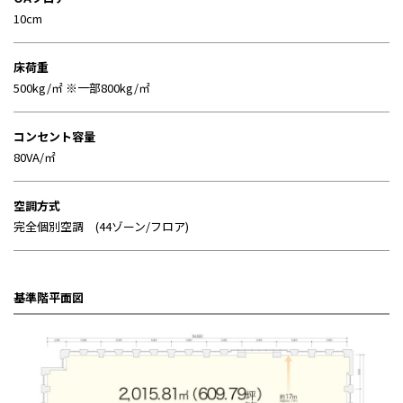
10cm
床荷重
500kg/㎡ ※一部800kg/㎡
コンセント容量
80VA/㎡
空調方式
完全個別空調 (44ゾーン/フロア)
基準階平面図