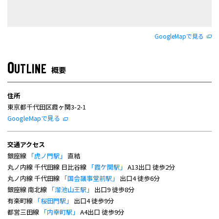
GoogleMapで見る
O
UTLINE
概要
住所
東京都千代田区霞ヶ関3-2-1
GoogleMapで見る
交通アクセス
銀座線
「虎ノ門駅」
直結
丸ノ内線 千代田線 日比谷線
「霞ケ関駅」
A13出口 徒歩2分
丸ノ内線 千代田線
「国会議事堂前駅」
出口4 徒歩6分
銀座線 南北線
「溜池山王駅」
出口9 徒歩8分
有楽町線
「桜田門駅」
出口4 徒歩9分
都営三田線
「内幸町駅」
A4出口 徒歩9分