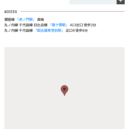
ACCESS
銀座線
「虎ノ門駅」
直結
丸ノ内線 千代田線 日比谷線
「霞ケ関駅」
A13出口 徒歩2分
丸ノ内線 千代田線
「国会議事堂前駅」
出口4 徒歩6分