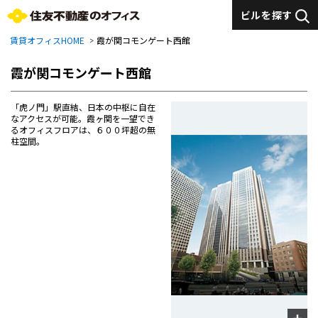
ビルを探す
賃貸オフィスHOME
霞が関コモンゲート西館
霞が関コモンゲート西館
「虎ノ門」駅直結、日本の中枢に自在
なアクセスが可能。霞ヶ関を一望でき
るオフィスフロアは、６００坪超の無
柱空間。