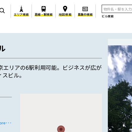
エリア検索
路線・駅検索
地図検索
募集中検索
ビル検索
ル
京エリアの6駅利用可能。ビジネスが広が
ィスビル。
ore･･･