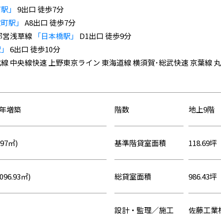
町駅」
9出口 徒歩7分
宝町駅」
A8出口 徒歩7分
 都営浅草線
「日本橋駅」
D1出口 徒歩9分
駅」
6出口 徒歩10分
線 中央線快速 上野東京ライン 東海道線 横須賀･総武快速 京葉線 
99年増築
階数
地上9階
.97㎡)
基準階貸室面積
118.69坪
096.93㎡)
総貸室面積
986.43坪 
設計・監理／施工
佐藤工業