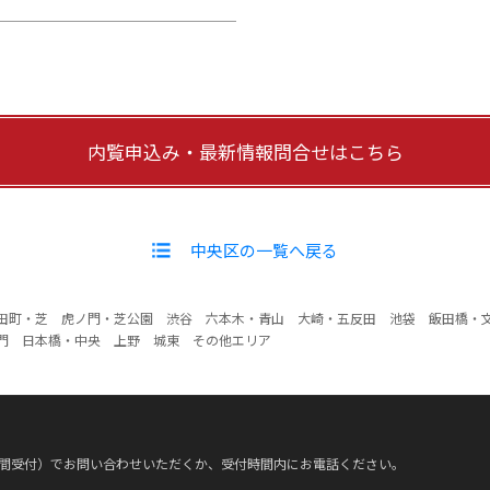
内覧申込み・最新情報問合せはこちら
中央区の一覧へ戻る
田町・芝
虎ノ門・芝公園
渋谷
六本木・青山
大崎・五反田
池袋
飯田橋・
門
日本橋・中央
上野
城東
その他エリア
時間受付）でお問い合わせいただくか、受付時間内にお電話ください。