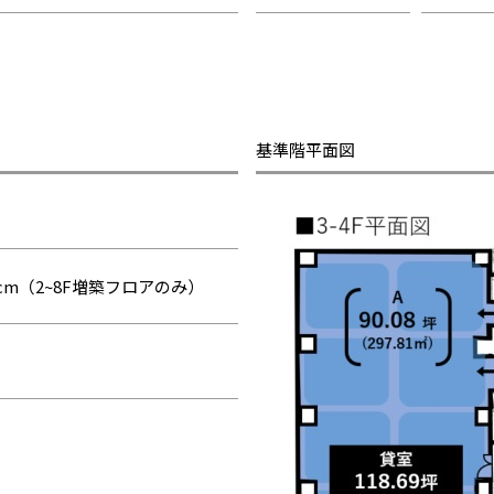
基準階平面図
6cm（2~8F増築フロアのみ）