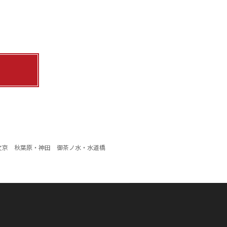
文京
秋葉原・神田
御茶ノ水・水道橋