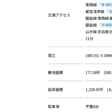
東西線
「茅場
都営浅草線
「
交通アクセス
銀座線 東西線
銀座線
「京橋
山手線 京浜東北
11分
竣工
1987/01 ※19
敷地面積
177.26坪 (585
延床面積
1,239.35坪 (4,
駐車場
平置6台