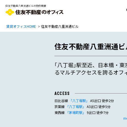
住友不動産八重洲通ビルの物件概要
賃貸オフィスHOME
住友不動産八重洲通ビル
住友不動産八重洲通ビ
｢八丁堀｣駅至近、日本橋・東
るマルチアクセスを誇るオフ
ACCESS
日比谷線
「八丁堀駅」
A5出口 徒歩2分
京葉線
「八丁堀駅」
A3出口 徒歩5分
東西線
「茅場町駅」
9出口 徒歩7分
m