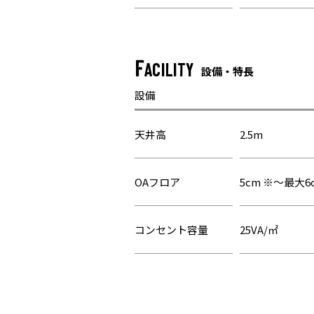
F
ACILITY
設備・特長
設備
天井高
2.5m
OAフロア
5cm ※～最大
コンセント容量
25VA/㎡