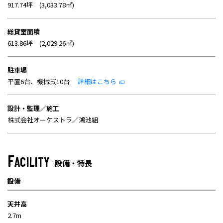
917.74坪 (3,033.78㎡)
総貸室面積
613.86坪 (2,029.26㎡)
駐車場
平置6台、機械式10台
詳細はこちら
設計・監理／施工
株式会社オーケストラ／鴻池組
F
ACILITY
設備・特長
設備
天井高
2.7m