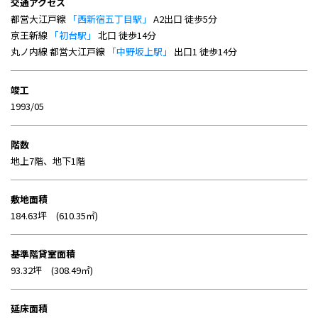
交通アクセス
都営大江戸線
「西新宿五丁目駅」
A2出口 徒歩5分
京王新線
「初台駅」
北口 徒歩14分
丸ノ内線 都営大江戸線
「中野坂上駅」
出口1 徒歩14分
竣工
1993/05
階数
地上7階、地下1階
敷地面積
184.63坪 (610.35㎡)
基準階貸室面積
93.32坪 (308.49㎡)
延床面積