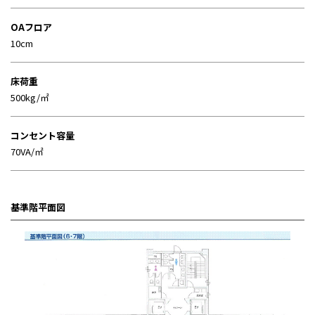
OAフロア
10cm
床荷重
500kg/㎡
コンセント容量
70VA/㎡
基準階平面図