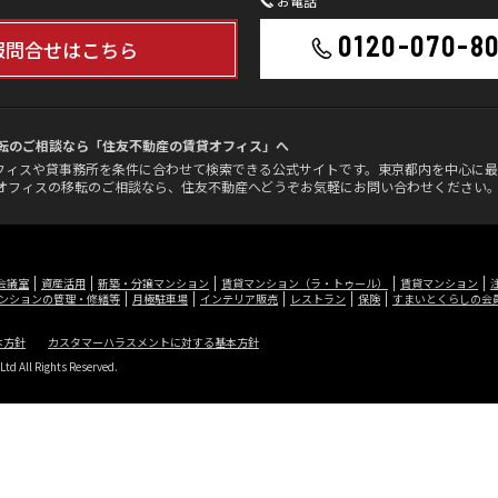
お電話
0120-070-8
報問合せはこちら
転のご相談なら「住友不動産の賃貸オフィス」へ
オフィスや貸事務所を条件に合わせて検索できる公式サイトです。東京都内を中心に
オフィスの移転のご相談なら、住友不動産へどうぞお気軽にお問い合わせください
会議室
資産活用
新築・分譲マンション
賃貸マンション（ラ・トゥール）
賃貸マンション
ンションの管理・修繕等
月極駐車場
インテリア販売
レストラン
保険
すまいとくらしの会
本方針
カスタマーハラスメントに対する基本方針
d All Rights Reserved.