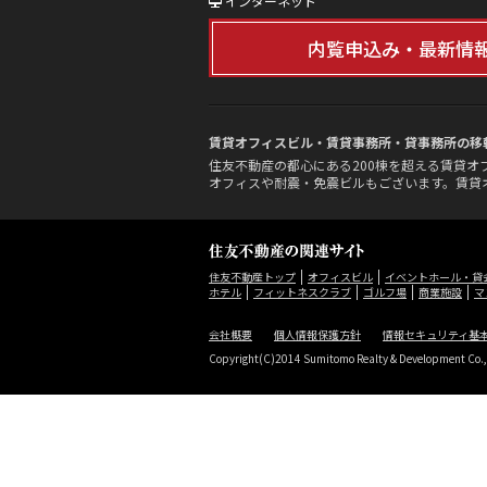
インターネット
内覧申込み・最新情
賃貸オフィスビル・賃貸事務所・貸事務所の移
住友不動産の都心にある200棟を超える賃貸
オフィスや耐震・免震ビルもございます。賃貸
住友不動産トップ
オフィスビル
イベントホール・貸
ホテル
フィットネスクラブ
ゴルフ場
商業施設
マ
会社概要
個人情報保護方針
情報セキュリティ基
Copyright(C)2014 Sumitomo Realty & Development Co.,Lt