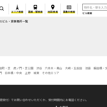
エリア検索
路線・駅検索
地図検索
募集中検索
ビル検索
スビル・貸事務所一覧
田町・芝
虎ノ門・芝公園
渋谷
六本木・青山
大崎・五反田
池袋
飯田橋・
門
日本橋・中央
上野
城東
その他エリア
時間受付）でお問い合わせいただくか、受付時間内にお電話ください。