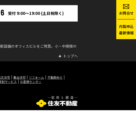
06
お問合せ
受付 9:00～19:00 (土日祝除く)
内覧申込
最新情報
最新設備のオフィスビルをご用意。小・中規模の
。
トップへ
注文住宅
集合住宅
リフォーム
不動産仲介
員制サービス
お客様センター