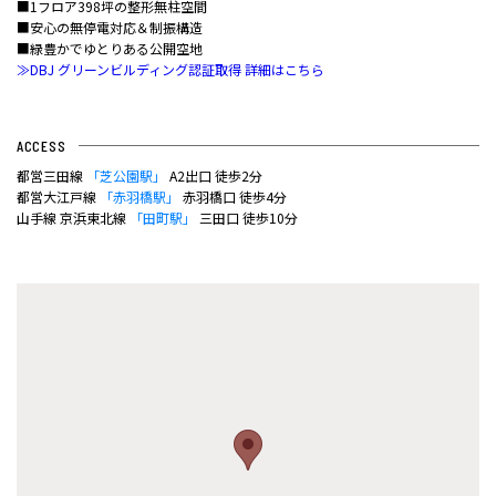
■1フロア398坪の整形無柱空間
■安心の無停電対応＆制振構造
■緑豊かでゆとりある公開空地
≫DBJ グリーンビルディング認証取得 詳細はこちら
ACCESS
都営三田線
「芝公園駅」
A2出口 徒歩2分
都営大江戸線
「赤羽橋駅」
赤羽橋口 徒歩4分
山手線 京浜東北線
「田町駅」
三田口 徒歩10分