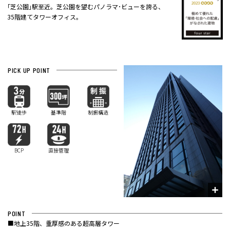
｢芝公園｣駅至近。芝公園を望むパノラマ･ビューを誇る、
35階建てタワーオフィス。
PICK UP POINT
駅徒歩
基準階
制振構造
BCP
直接管理
POINT
■地上35階、重厚感のある超高層タワー