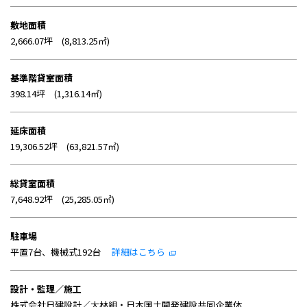
敷地面積
2,666.07坪 (8,813.25㎡)
基準階貸室面積
398.14坪 (1,316.14㎡)
延床面積
19,306.52坪 (63,821.57㎡)
総貸室面積
7,648.92坪 (25,285.05㎡)
駐車場
平置7台、機械式192台
詳細はこちら
設計・監理／施工
株式会社日建設計／大林組・日本国土開発建設共同企業体