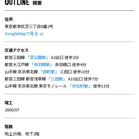
O
UTLINE
概要
住所
東京都港区芝三丁目8番2号
GoogleMapで見る
交通アクセス
都営三田線
「芝公園駅」
A2出口 徒歩2分
都営大江戸線
「赤羽橋駅」
赤羽橋口 徒歩4分
山手線 京浜東北線
「田町駅」
三田口 徒歩10分
都営三田線 都営浅草線
「三田駅」
A10出口 徒歩7分
山手線 京浜東北線 東京モノレール
「浜松町駅」
徒歩13分
竣工
2000/07
階数
地上35階、地下2階