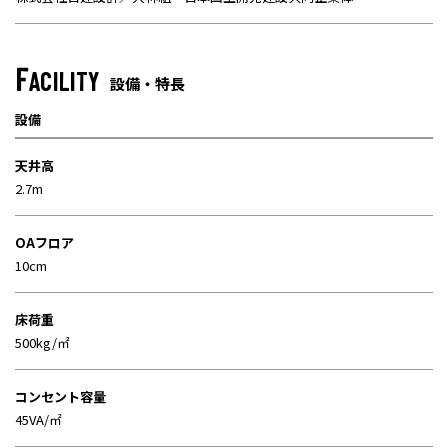
F
ACILITY
設備・特長
設備
天井高
2.7m
OAフロア
10cm
床荷重
500kg/㎡
コンセント容量
45VA/㎡