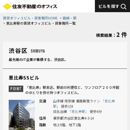
ビルを探す
賃貸オフィスビル・貸事務所HOME
路線・駅
恵比寿駅の賃貸オフィスビル・貸事務所一覧
2 件
検索結果：
渋谷区
SHIBUYA
最先端のIT企業が集積する、渋谷区。
恵比寿SSビル
「恵比寿」駅至近。駅前の利便性と、ワンフロア２００坪超
POINT
のゆとりを併せ持つオフィスビル。
交通
山手線 埼京線 湘南新宿ライン
「恵比寿
駅」
徒歩1分
日比谷線
「恵比寿駅」
徒歩4分
住所
東京都渋谷区恵比寿4-3-14
階数
地上9階、地下1階