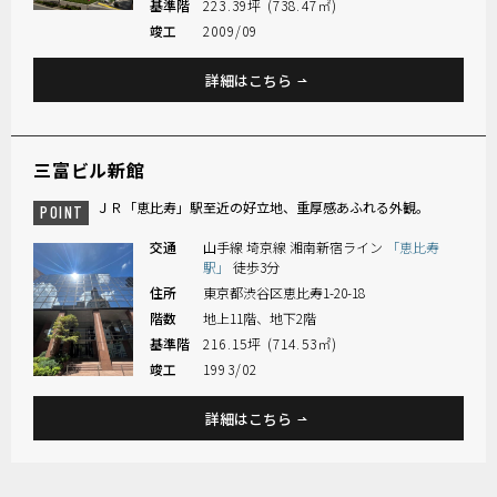
基準階
223.39坪 (738.47㎡)
竣工
2009/09
詳細はこちら
三富ビル新館
ＪＲ「恵比寿」駅至近の好立地、重厚感あふれる外観。
POINT
交通
山手線 埼京線 湘南新宿ライン
「恵比寿
駅」
徒歩3分
住所
東京都渋谷区恵比寿1-20-18
階数
地上11階、地下2階
基準階
216.15坪 (714.53㎡)
竣工
1993/02
詳細はこちら