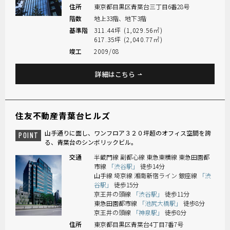
住所
東京都目黒区青葉台三丁目6番28号
階数
地上33階、地下3階
基準階
311.44坪 (1,029.56㎡)
617.35坪 (2,040.77㎡)
竣工
2009/08
詳細はこちら
住友不動産青葉台ヒルズ
山手通りに面し、ワンフロア３２０坪超のオフィス空間を誇
POINT
る、青葉台のシンボリックビル。
交通
半蔵門線 副都心線 東急東横線 東急田園都
市線
「渋谷駅」
徒歩14分
山手線 埼京線 湘南新宿ライン 銀座線
「渋
谷駅」
徒歩15分
京王井の頭線
「渋谷駅」
徒歩11分
東急田園都市線
「池尻大橋駅」
徒歩8分
京王井の頭線
「神泉駅」
徒歩8分
住所
東京都目黒区青葉台4丁目7番7号