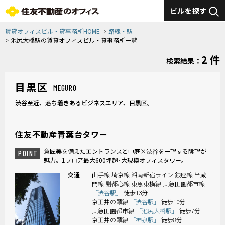
ビルを探す
賃貸オフィスビル・貸事務所HOME
路線・駅
池尻大橋駅の賃貸オフィスビル・貸事務所一覧
2 件
検索結果：
目黒区
MEGURO
渋谷至近、落ち着きあるビジネスエリア、目黒区。
住友不動産青葉台タワー
意匠美を備えたエントランスと中庭×渋谷を一望する眺望が
POINT
魅力。1フロア最大600坪超･大規模オフィスタワー。
交通
山手線 埼京線 湘南新宿ライン 銀座線 半蔵
門線 副都心線 東急東横線 東急田園都市線
「渋谷駅」
徒歩13分
京王井の頭線
「渋谷駅」
徒歩10分
東急田園都市線
「池尻大橋駅」
徒歩7分
京王井の頭線
「神泉駅」
徒歩8分